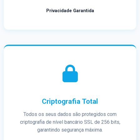
Privacidade Garantida
Criptografia Total
Todos os seus dados são protegidos com
criptografia de nível bancário SSL de 256 bits,
garantindo segurança máxima.