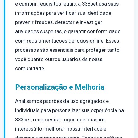
e cumprir requisitos legais, a 333bet usa suas
informações para verificar sua identidade,
prevenir fraudes, detectar e investigar
atividades suspeitas, e garantir conformidade
com regulamentações de jogos online. Esses
processos são essenciais para proteger tanto
você quanto outros usuários da nossa
comunidade.
Personalização e Melhoria
Analisamos padrões de uso agregados e
individuais para personalizar sua experiência na
333bet, recomendar jogos que possam
interessá-lo, melhorar nossa interface e