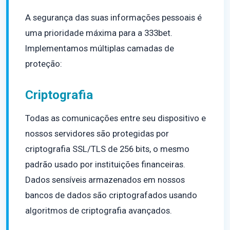
A segurança das suas informações pessoais é
uma prioridade máxima para a 333bet.
Implementamos múltiplas camadas de
proteção:
Criptografia
Todas as comunicações entre seu dispositivo e
nossos servidores são protegidas por
criptografia SSL/TLS de 256 bits, o mesmo
padrão usado por instituições financeiras.
Dados sensíveis armazenados em nossos
bancos de dados são criptografados usando
algoritmos de criptografia avançados.