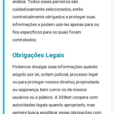
análise. Todos esses parceiros são
cuidadosamente selecionados, estão
contratualmente obrigados a proteger suas
informações e podem usá-las apenas para os
fins específicos para os quais foram
contratados.
Obrigações Legais
Podemos divulgar suas informações quando
exigido por lei, ordem judicial, processo legal
ou para proteger nossos direitos, propriedade
ou segurança, bem como os de nossos
usuários ou o público. A 333bet coopera com
autoridades legais quando apropriado, mas
sempre busca equilibrar essas obrigações com