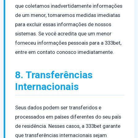
que coletamos inadvertidamente informações
de um menor, tomaremos medidas imediatas
para excluir essas informações de nossos
sistemas. Se você acredita que um menor
forneceu informações pessoais para a 333bet,
entre em contato conosco imediatamente.
8. Transferências
Internacionais
Seus dados podem ser transferidos e
processados em países diferentes do seu país
de residência. Nesses casos, a 333bet garante
que transferências internacionais sejam