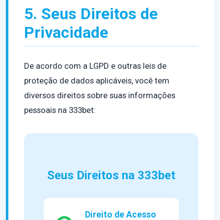
5. Seus Direitos de
Privacidade
De acordo com a LGPD e outras leis de
proteção de dados aplicáveis, você tem
diversos direitos sobre suas informações
pessoais na 333bet:
Seus Direitos na 333bet
Direito de Acesso