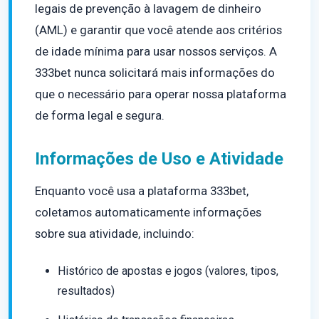
legais de prevenção à lavagem de dinheiro
(AML) e garantir que você atende aos critérios
de idade mínima para usar nossos serviços. A
333bet nunca solicitará mais informações do
que o necessário para operar nossa plataforma
de forma legal e segura.
Informações de Uso e Atividade
Enquanto você usa a plataforma 333bet,
coletamos automaticamente informações
sobre sua atividade, incluindo:
Histórico de apostas e jogos (valores, tipos,
resultados)