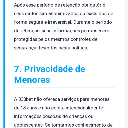
Após esse período de retenção obrigatório,
seus dados são anonimizados ou excluídos de
forma segura e irreversível. Durante o período
de retenção, suas informações permanecem
protegidas pelos mesmos controles de
segurança descritos nesta política.
7. Privacidade de
Menores
A 333bet não oferece serviços para menores
de 18 anos e não coleta intencionalmente
informações pessoais de crianças ou
adolescentes. Se tomarmos conhecimento de