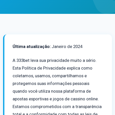
Última atualização:
Janeiro de 2024
A 333bet leva sua privacidade muito a sério.
Esta Política de Privacidade explica como
coletamos, usamos, compartilhamos e
protegemos suas informações pessoais
quando você utiliza nossa plataforma de
apostas esportivas e jogos de cassino online.
Estamos comprometidos com a transparência
total e a conformidade com todas as leis de