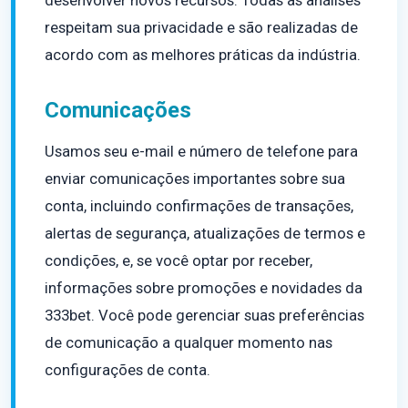
desenvolver novos recursos. Todas as análises
respeitam sua privacidade e são realizadas de
acordo com as melhores práticas da indústria.
Comunicações
Usamos seu e-mail e número de telefone para
enviar comunicações importantes sobre sua
conta, incluindo confirmações de transações,
alertas de segurança, atualizações de termos e
condições, e, se você optar por receber,
informações sobre promoções e novidades da
333bet. Você pode gerenciar suas preferências
de comunicação a qualquer momento nas
configurações de conta.