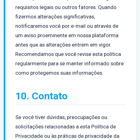
requisitos legais ou outros fatores. Quando
fizermos alterações significativas,
notificaremos você por e-mail ou através de
um aviso proeminente em nossa plataforma
antes que as alterações entrem em vigor.
Recomendamos que você revise esta política
regularmente para se manter informado sobre
como protegemos suas informações.
10. Contato
Se você tiver dúvidas, preocupações ou
solicitações relacionadas a esta Política de
Privacidade ou às práticas de privacidade da