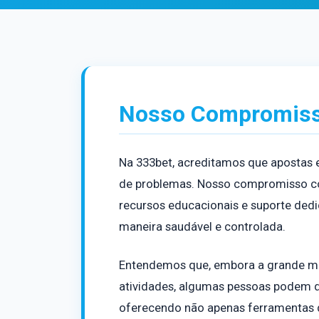
Nosso Compromiss
Na 333bet, acreditamos que apostas 
de problemas. Nosso compromisso com
recursos educacionais e suporte ded
maneira saudável e controlada.
Entendemos que, embora a grande mai
atividades, algumas pessoas podem d
oferecendo não apenas ferramentas d