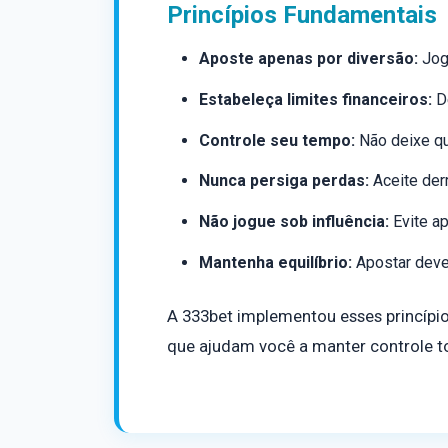
Princípios Fundamentais
Aposte apenas por diversão:
Jog
Estabeleça limites financeiros:
De
Controle seu tempo:
Não deixe qu
Nunca persiga perdas:
Aceite der
Não jogue sob influência:
Evite a
Mantenha equilíbrio:
Apostar deve 
A 333bet implementou esses princípi
que ajudam você a manter controle to