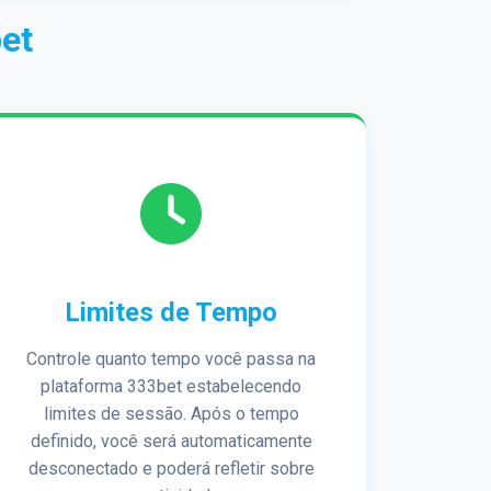
et
Limites de Tempo
Controle quanto tempo você passa na
plataforma 333bet estabelecendo
limites de sessão. Após o tempo
definido, você será automaticamente
desconectado e poderá refletir sobre