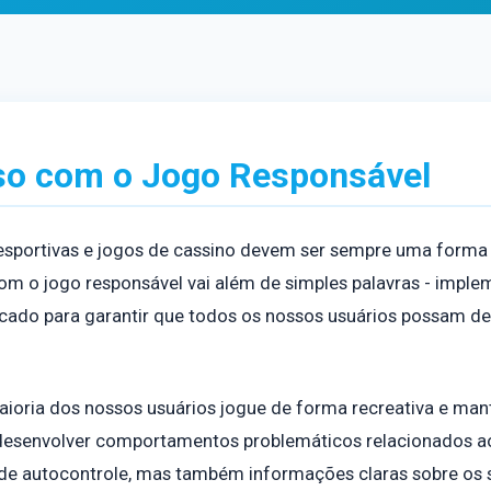
o com o Jogo Responsável
esportivas e jogos de cassino devem ser sempre uma forma
 o jogo responsável vai além de simples palavras - imple
icado para garantir que todos os nossos usuários possam de
oria dos nossos usuários jogue de forma recreativa e mant
esenvolver comportamentos problemáticos relacionados ao j
e autocontrole, mas também informações claras sobre os sin