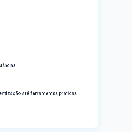
stâncias
ntização até ferramentas práticas