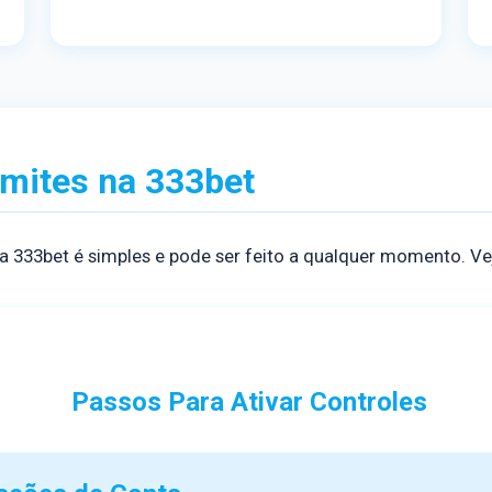
mites na 333bet
a 333bet é simples e pode ser feito a qualquer momento. V
Passos Para Ativar Controles