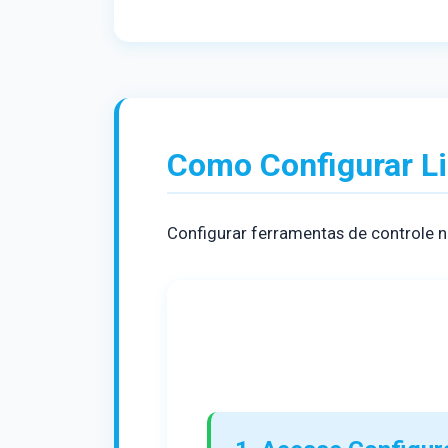
Como Configurar Li
Configurar ferramentas de controle n