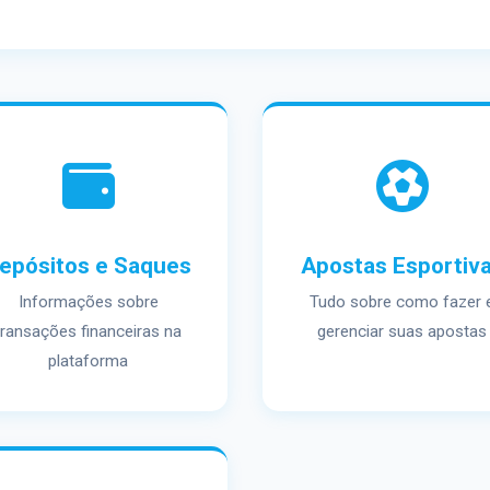
epósitos e Saques
Apostas Esportiv
Informações sobre
Tudo sobre como fazer 
transações financeiras na
gerenciar suas apostas
plataforma