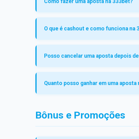
Como fazer uma aposta na 333bet?
Fazer apostas na 333bet é simples: navegue
apostar (isso adiciona a seleção ao seu bilh
O que é cashout e como funciona na 
apostas simples (uma seleção) ou múltiplas
podem ser canceladas.
Cashout permite que você encerre uma aposta
em tempo real baseado nas odds atuais. Nem
Posso cancelar uma aposta depois de
aplicável. Você pode fazer cashout total (en
aceitação e o valor pode mudar rapidamente
Não. Uma vez que você confirma uma aposta n
detalhes antes de clicar em confirmar: even
Quanto posso ganhar em uma aposta 
aplicam-se regras específicas que podem r
Não há limite máximo de ganhos na 333bet p
exemplo: aposta de R$ 100 com odd 2.50 = R$
Bônus e Promoções
algumas promoções ou tipos específicos de