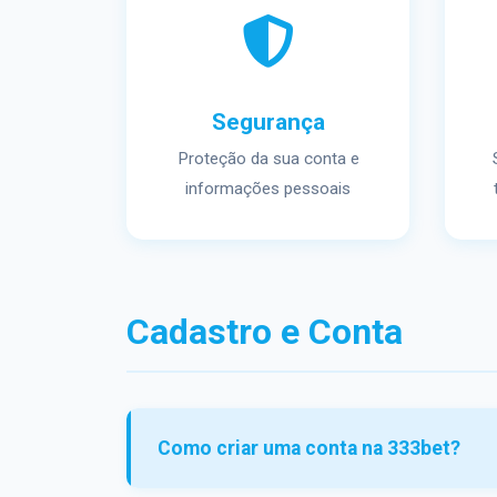
Segurança
Proteção da sua conta e
informações pessoais
Cadastro e Conta
Como criar uma conta na 333bet?