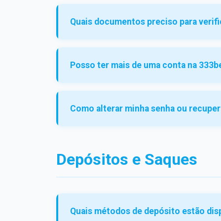
Criar sua conta na 333bet é rápido e simple
(nome, e-mail, telefone, data de nascimento
Quais documentos preciso para verifi
estará ativa e pronta para uso. O processo
depósito.
Para cumprir regulamentações de segurança 
Passaporte), comprovante de endereço recen
Posso ter mais de uma conta na 333b
usado. Você pode usar a plataforma antes d
processo de verificação geralmente é concl
Não. De acordo com nossos Termos e Condiçõ
resultará na suspensão de todas as contas
Como alterar minha senha ou recuper
avançados detectam contas duplicadas atrav
Se você esqueceu sua senha, clique em "Esqu
criar uma nova senha. Se você não receber o
Depósitos e Saques
Configurações > Segurança > Alterar Senha.
imediata.
Quais métodos de depósito estão dis