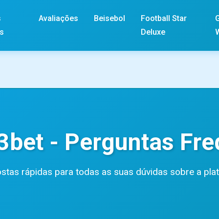
s
Avaliações
Beisebol
Football Star
G
as
Deluxe
3bet - Perguntas Fre
stas rápidas para todas as suas dúvidas sobre a pl